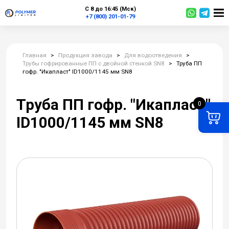
С 8 до 16:45 (Мск)
+7 (800) 201-01-79
Главная
>
Продукция завода
>
Для водоотведения
>
Трубы гофрированные ПП c двойной стенкой SN8
>
Труба ПП
гофр. "Икапласт" ID1000/1145 мм SN8
Труба ПП гофр. "Икапласт"
0
ID1000/1145 мм SN8