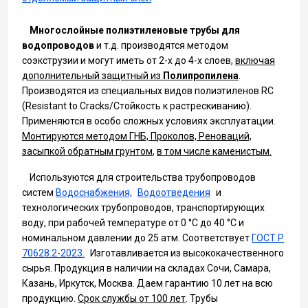
Многослойные полиэтиленовые трубы для
водопроводов
и т.д. производятся методом
соэкструзии и могут иметь от 2-х до 4-х слоев,
включая
дополнительный защитный из
Полипропилена
.
Производятся из специальных видов полиэтиленов RC
(Resistant to Cracks/Стойкость к растрескиванию).
Применяются в особо сложных условиях эксплуатации.
Монтируются методом ГНБ, Проколов, Реноваций,
засыпкой обратным грунтом
,
в том числе каменистым.
Используются для строительства трубопроводов
систем
Водоснабжения,
Водоотведения
и
технологических трубопроводов, транспортирующих
воду, при рабочей температуре от 0 °С до 40 °С и
номинальном давлении до 25 атм. Соответствует
ГОСТ Р
70628.2-2023.
Изготавливается из высококачественного
сырья. Продукция в наличии на складах Сочи, Самара,
Казань, Иркутск, Москва. Даем гарантию 10 лет на всю
продукцию.
Срок службы от 100 лет
. Трубы