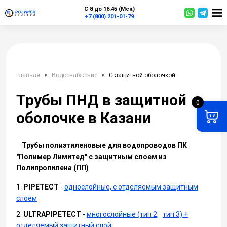
С 8 до 16:45 (Мск)
+7 (800) 201-01-79
Главная
>
Водоснабжение
>
С защитной оболочкой
Трубы ПНД в защитной
0
оболочке в Казани
Трубы полиэтиленовые для водопроводов ПК
"Полимер Лимитед" с защитным слоем из
Полипропилена (ПП)
PIPETECT
-
однослойные, с отделяемым защитным
слоем
ULTRAPIPETECT
-
многослойные (тип 2,
тип 3) +
отделяемый защитный слой